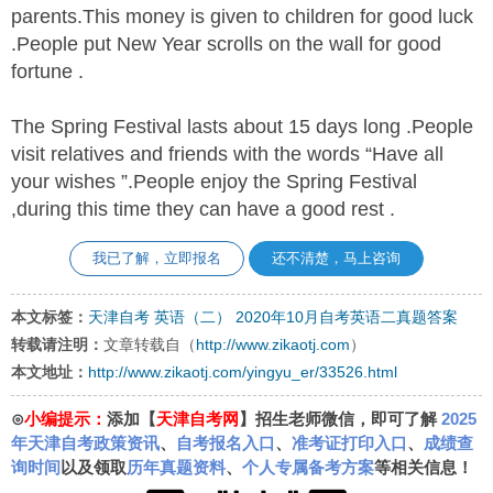
parents.This money is given to children for good luck
.People put New Year scrolls on the wall for good
fortune .
The Spring Festival lasts about 15 days long .People
visit relatives and friends with the words “Have all
your wishes ”.People enjoy the Spring Festival
,during this time they can have a good rest .
我已了解，立即报名
还不清楚，马上咨询
本文标签：
天津自考
英语（二）
2020年10月自考英语二真题答案
转载请注明：
文章转载自（
http://www.zikaotj.com
）
本文地址：
http://www.zikaotj.com/yingyu_er/33526.html
⊙
小编提示：
添加【
天津自考网
】招生老师微信，即可了解
2025
年天津自考政策资讯
、
自考报名入口
、
准考证打印入口
、
成绩查
询时间
以及领取
历年真题资料
、
个人专属备考方案
等相关信息！