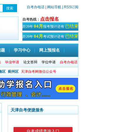
自考办电话
| 网站导航
| RSS订阅
点击报名
自考热线：
已结束
04月
距26年
报考预计还有
天！
已结束
04月
距26年
考试预计还有
天
问题
学习中心
网上预报名
核
毕业申请
论文答辩
学位申请
自考办电话
海区
蓟州区
天津自考网微信公众号
天津自考便捷服务
自考成绩查询入口