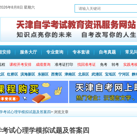
2026年8月8日 星期六
程安排
服务大厅
专业查询
专本套读
自考真题
常见
流程
课程开考安排
成绩查询
准考证打印
找回准考证
免考
转考
实践考
北区
红桥区
滨海新区
东丽区
西青区
津南区
北辰区
武清区
宝坻区
宁河区
静
年自学考试心理学模拟试题及答案四
> 浏览文章
自学考试心理学模拟试题及答案四