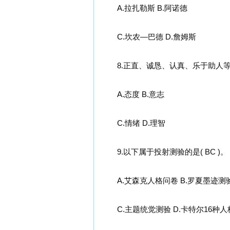
A.拉扎勒斯 B.阿诺德
C.坎农—巴德 D.詹姆斯
8.正直、诚恳、认真、乐于助人等属于
A.态度 B.意志
C.情绪 D.理智
9.以下属于投射测验的是( BC )。
A.艾森克人格问卷 B.罗夏墨迹测
C.主题统觉测验 D.卡特尔16种