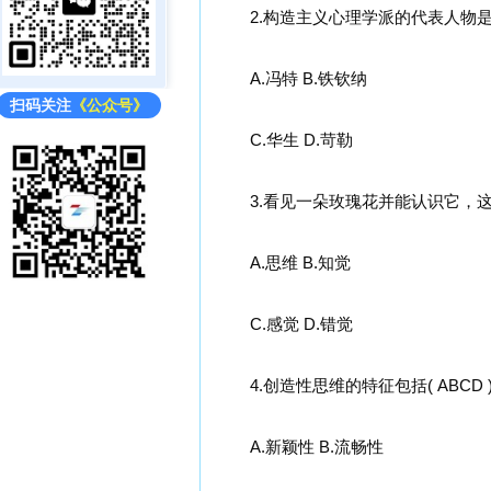
2.构造主义心理学派的代表人物是 ( 
A.冯特 B.铁钦纳
扫码关注
《公众号》
C.华生 D.苛勒
3.看见一朵玫瑰花并能认识它，这时的
A.思维 B.知觉
C.感觉 D.错觉
4.创造性思维的特征包括( ABCD 
A.新颖性 B.流畅性