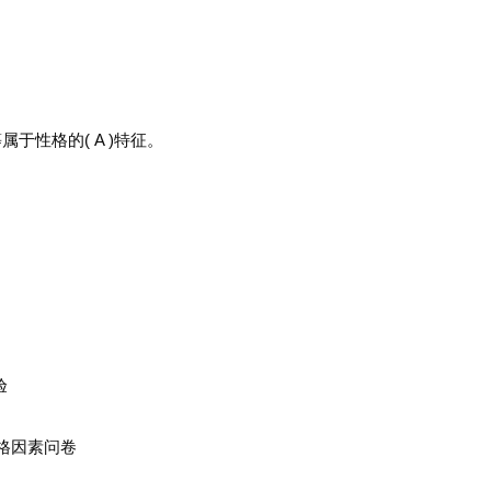
性格的( A )特征。
验
人格因素问卷