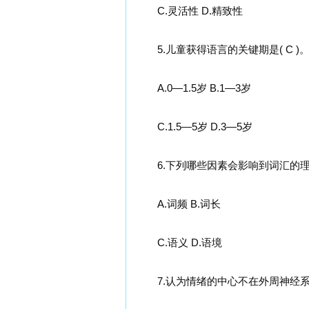
C.灵活性 D.精致性
5.儿童获得语言的关键期是( C )
A.0—1.5岁 B.1—3岁
C.1.5—5岁 D.3—5岁
6.下列哪些因素会影响到词汇的理解( 
A.词频 B.词长
C.语义 D.语境
7.认为情绪的中心不在外周神经系统