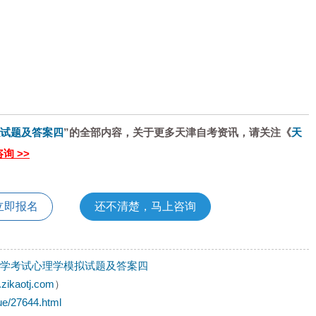
。
拟试题及答案四
”的全部内容，关于更多天津自考资讯，请关注《
天
询 >>
立即报名
还不清楚，马上咨询
年自学考试心理学模拟试题及答案四
.zikaotj.com
）
ue/27644.html