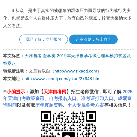
8.从众：是由于真实的或想象的群体压力而导致的行为或行为变
化。也就是说个人在群体压力下，放弃自己的观点，转变为采纳大多
人的看法。
我已了解，立即报名
还不清楚，马上咨询
本文标签：
天津自考
医学类
2019年天津自学考试心理学模拟试题及
答案八
转载请注明：
文章转载自（
http://www.zikaotj.com
）
本文地址：
http://www.zikaotj.com/yixue/27648.html
⊙
小编提示：
添加【
天津自考网
】招生老师微信，即可了解
2025
年天津自考政策资讯
、
自考报名入口
、
准考证打印入口
、
成绩查
询时间
以及领取
历年真题资料
、
个人专属备考方案
等相关信息！