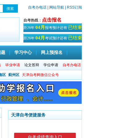
自考办电话
| 网站导航
| RSS订阅
点击报名
自考热线：
已结束
04月
距26年
报考预计还有
天！
已结束
04月
距26年
考试预计还有
天
问题
学习中心
网上预报名
核
毕业申请
论文答辩
学位申请
自考办电话
海区
蓟州区
天津自考网微信公众号
天津自考便捷服务
自考成绩查询入口