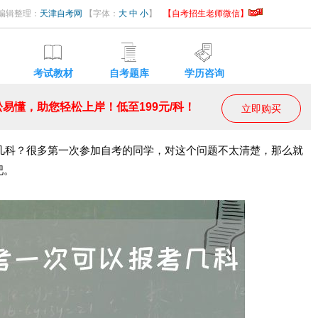
04 编辑整理：
天津自考网
【字体：
大
中
小
】
【自考招生老师微信】
考试教材
自考题库
学历咨询
易懂，助您轻松上岸！低至199元/科！
立即购买
几科？很多第一次参加自考的同学，对这个问题不太清楚，那么就
吧。