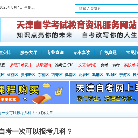
2026年8月7日 星期五
程安排
服务大厅
专业查询
专本套读
自考真题
常见
流程
课程开考安排
成绩查询
准考证打印
找回准考证
免考
转考
实践考
北区
红桥区
滨海新区
东丽区
西青区
津南区
北辰区
武清区
宝坻区
宁河区
静
考一次可以报考几科？
> 浏览文章
自考一次可以报考几科？