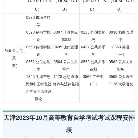
（09:00-11:3
（14:30-17:0
（09:00-11:3
（14:30-17:0
0）
0）
0）
0）
0270 市场营销
学
0528 秘书学概
0007 计算机应
0286 外国文化
0036 档案管理
论
用基础
史
学
0560 传播学概
0495 现代管理
0497 公共关系
0363 英语
546 公共关
论
学
学
（一）
系
0561 公关心理
0564 公共关系
0563 公共关系
0562 公共关系
（专）
学
写作
策划
实务
1345 毛泽东思
1178 思想道德
0566 广告学
0565 公关语言
想和中国特色社
修养与法律基础
（二）
1126 大学语文
会主义理论体系
概论
天津2023年10月高等教育自学考试考试课程安排
表