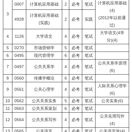
计算机应用基础
0007
计算机应用基础
2
必考
笔试
(4)
3
计算机应用基础
(2012年以前通
4928
2
必考
实践
(实践)
过)
大学语文(4学
4
1126
大学语文
4
必考
笔试
分)(4)
5
0270
市场营销学
5
必考
笔试
6
0495
现代管理学
6
必考
笔试
公共关系学原理
7
0497
公共关系学
4
必考
笔试
(6)
8
0560
传播学概论
6
必考
笔试
人际关系心理学
9
0561
公关心理学
4
必考
笔试
(6)
10
0562
公共关系实务
5
必考
笔试
公关实务(6)
11
0563
公共关系策划
6
必考
笔试
公关实用写作
12
0564
公共关系写作
4
必考
笔试
(4)
13
0565
公关语言
4
必考
笔试
公关语言学(4)