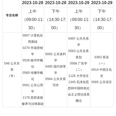
2023-10-28
2023-10-28
2023-10-29
2023-10-29
上午
下午
上午
下午
专业名称
（09:00-11:
（14:30-17:
（09:00-11:
（14:30-17:
30）
00）
30）
00）
0007 计算机应
0497 公共关系
用基础
学
0270 市场营销
0563 公共关系
学
0092 公关谈判
策划
0363 英语
0528 秘书学概
学
546 公共关
0566 广告学
（一）
论
0495 现代管理
系
（二）
0414 中国文化
0560 传播学概
学
（专）
1126 大学语文
史
论
0564 公共关系
1345 毛泽东思
0565 公关语言
0561 公关心理
写作
想和中国特色社
学
会主义理论体系
1178 思想道德
概论
修养与法律基础