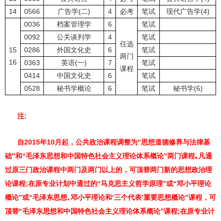
14
0566
广告学(二)
4
必考
笔试
现代广告学(4)
0036
档案管理学
6
笔试
0092
公关谈判学
4
笔试
任选
15
0286
外国文化史
6
笔试
两门
16
0363
英语(一)
7
笔试
课程
0414
中国文化史
6
笔试
0528
秘书学概论
6
笔试
秘书学(6)
注:
自2015年10月起，公共政治课程调整为“思想道德修养与法律基
础”和“毛泽东思想和中国特色社会主义理论体系概论”两门课程｡凡通
过原三门政治课程中两门及两门以上的，可顶替两门新的思想政治理
论课程;在原专业计划中通过的“马克思主义哲学原理”或“邓小平理论
概论”或“毛泽东思想､邓小平理论和‘三个代表’重要思想概论”课程，可
顶替“毛泽东思想和中国特色社会主义理论体系概论”课程;在原专业计