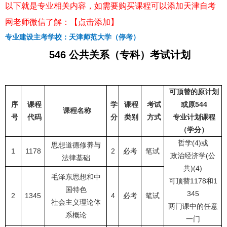
以下就是专业相关内容，如需要购买课程可以添加天津自考
网老师微信了解：【点击添加】
专业建设主考学校：天津师范大学（停考）
546 公共关系（专科）考试计划
可顶替的原计划
序
课程
学
课程
考试
或
原544
课程名称
号
代码
分
类别
方式
专业计划课程
（学分）
哲学(4)或
思想道德修养与
1
1178
2
必考
笔试
政治经济学(公
法律基础
共)(4)
毛泽东思想和中
可顶替1178和1
国特色
345
2
1345
4
必考
笔试
社会主义理论体
两门课中的任意
系概论
一门