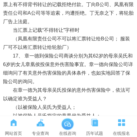
票上有不得背书转让的记载拒绝付款。丁向B公司、凤凰有限
责任公司和A公司等等追索，均遭拒绝。丁无奈之下，将轮胎
厂告上法庭。
当汇票上记载“不得转让”字样时
（凤凰有限责任公司不可以将汇票转让给B公司； 服装
厂可不以将汇票转让给轮胎厂）
17、 章一德到保险公司商谈分别为其62岁的母亲吴氏和
6岁的女儿章凰侯投保意外伤害险事宜。章一德向保险公司详
细询问了有关意外伤害保险的具体条件，也如实地回答了保
险公司的询问。
在章一德为其母亲吴氏投保的意外伤害保险中，依法可
以确定谁为受益人？
（以被保险人吴氏为受益人；
以被保险人吴氏指定的章凰侯为受益人；
以投保人章一德为受益人，但须经吴氏同意；
以投保人章一德和被保险人吴氏共同指定的第三人为受
网站首页
专业查询
历年试题
在线报名
在线咨询