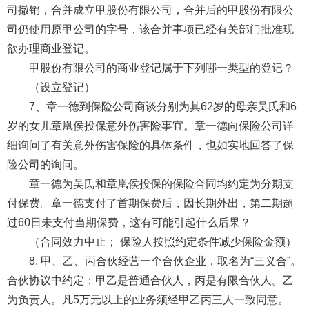
司撤销，合并成立甲股份有限公司，合并后的甲股份有限公
司仍使用原甲公司的字号，该合并事项已经有关部门批准现
欲办理商业登记。
甲股份有限公司的商业登记属于下列哪一类型的登记？
（设立登记）
7、章一德到保险公司商谈分别为其62岁的母亲吴氏和6
岁的女儿章凰侯投保意外伤害险事宜。章一德向保险公司详
细询问了有关意外伤害保险的具体条件，也如实地回答了保
险公司的询问。
章一德为吴氏和章凰侯投保的保险合同均约定为分期支
付保费。章一德支付了首期保费后，因长期外出，第二期超
过60日未支付当期保费，这有可能引起什么后果？
（合同效力中止； 保险人按照约定条件减少保险金额）
8. 甲、乙、丙合伙经营一个合伙企业，取名为“三义合”。
合伙协议中约定：甲乙是普通合伙人，丙是有限合伙人。乙
为负责人。凡5万元以上的业务须经甲乙丙三人一致同意。