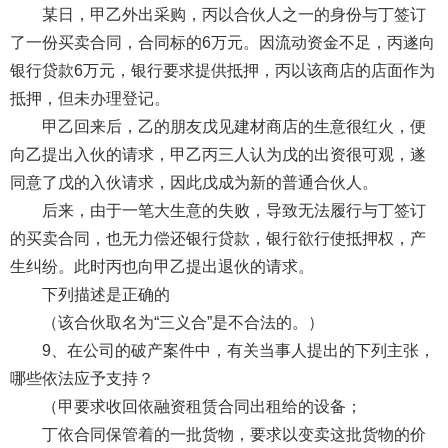
某日，甲乙外出采购，丙以合伙人之一的身份与丁签订
了一份买卖合同，合同标的6万元。因流动资金不足，丙遂向
银行贷款6万元，银行要求提供抵押，丙以该商店的店面作为
抵押，但未办理登记。
甲乙回来后，乙的朋友戊见建材商店的生意很红火，便
向乙提出入伙的请求，甲乙丙三人认为戊的出资很可观，遂
同意了戊的入伙请求，因此戊成为新的普通合伙人。
后来，由于一笔大生意的失败，导致无法履行与丁签订
的买卖合同，也无力偿还银行贷款，银行欲行使抵押权，产
生纠纷。此时丙也向甲乙提出退伙的请求。
下列描述是正确的
（该合伙取名为“三义合”是不合法的。）
9、在公司的破产案件中，有关当事人提出的下列主张，
哪些依法应予支持？
（甲要求收回依融资租赁合同出租给的设备；
丁依合同保管着的一批货物，要求以变卖这批货物的价