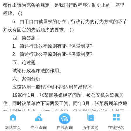
都作出较为完备的规定，是我国行政程序法制史上的一座里
程碑。 ( )
6、由于自由裁量权的存在，行政行为的行为方式的环节
并没有固定的先后顺序的要求。 ( )
四、简答题：
1、简述行政效率原则有哪些保障制度?
2、简述行政公平原则有哪些保障制度?
五、论述题：
试论行政程序法的作用。
六、案例分析
应该适用一般程序就不能适用简易程序
1998年1月，张某因涉嫌经济问题，被公安机关监视居
住，同时被某单位下调两级工资。同年3月，张某所属单位通
知其到单位上班。张在上班当日，径直到劳资科询问有关工
资待遇问题，并与劳资科主管人员薛某发生争执。期间，张
网站首页
专业查询
历年试题
在线报名
在线咨询
某多次捶击办公桌，并对薛某推推搡搡，严重扰乱了工作秩