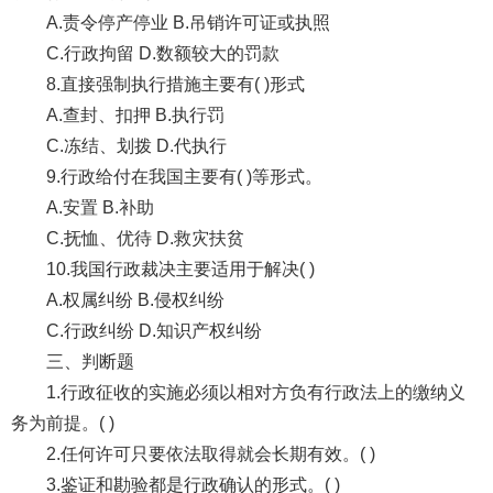
A.责令停产停业 B.吊销许可证或执照
C.行政拘留 D.数额较大的罚款
8.直接强制执行措施主要有( )形式
A.查封、扣押 B.执行罚
C.冻结、划拨 D.代执行
9.行政给付在我国主要有( )等形式。
A.安置 B.补助
C.抚恤、优待 D.救灾扶贫
10.我国行政裁决主要适用于解决( )
A.权属纠纷 B.侵权纠纷
C.行政纠纷 D.知识产权纠纷
三、判断题
1.行政征收的实施必须以相对方负有行政法上的缴纳义
务为前提。( )
2.任何许可只要依法取得就会长期有效。( )
3.鉴证和勘验都是行政确认的形式。( )