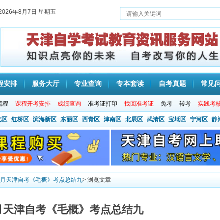
2026年8月7日 星期五
程安排
服务大厅
专业查询
专本套读
自考真题
常见
流程
课程开考安排
成绩查询
准考证打印
找回准考证
免考
转考
实践考
北区
红桥区
滨海新区
东丽区
西青区
津南区
北辰区
武清区
宝坻区
宁河区
静
10月天津自考《毛概》考点总结九
> 浏览文章
10月天津自考《毛概》考点总结九