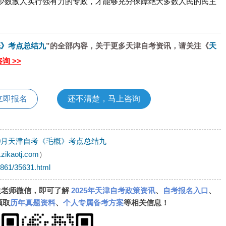
极少数敌人实行强有力的专政，才能够充分保障绝大多数人民的民主
概》考点总结九
”的全部内容，关于更多天津自考资讯，请关注《
天
询 >>
立即报名
还不清楚，马上咨询
年10月天津自考《毛概》考点总结九
.zikaotj.com
）
k861/35631.html
生老师微信，即可了解
2025年天津自考政策资讯
、
自考报名入口
、
领取
历年真题资料
、
个人专属备考方案
等相关信息！