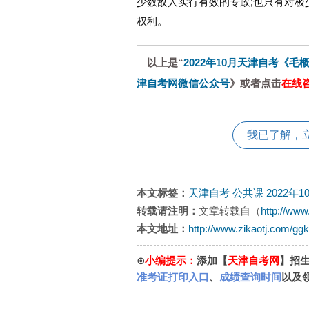
少数敌人实行有效的专政;也只有对
权利。
以上是“
2022年10月天津自考《毛
津自考网微信公众号
》或者点击
在线咨
我已了解，
本文标签：
天津自考
公共课
2022
转载请注明：
文章转载自（
http://www
本文地址：
http://www.zikaotj.com/gg
⊙
小编提示：
添加【
天津自考网
】招
准考证打印入口
、
成绩查询时间
以及