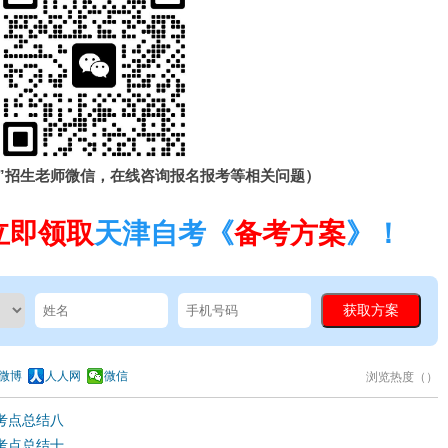
”招生老师微信，在线咨询报名报考等相关问题）
立即领取
天津自考《
备考方案
》！
微博
人人网
微信
浏览热度（
）
》考点总结八
》考点总结十