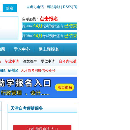
自考办电话
| 网站导航
| RSS订阅
点击报名
自考热线：
已结束
04月
距26年
报考预计还有
天！
已结束
04月
距26年
考试预计还有
天
问题
学习中心
网上预报名
核
毕业申请
论文答辩
学位申请
自考办电话
海区
蓟州区
天津自考网微信公众号
天津自考便捷服务
自考成绩查询入口