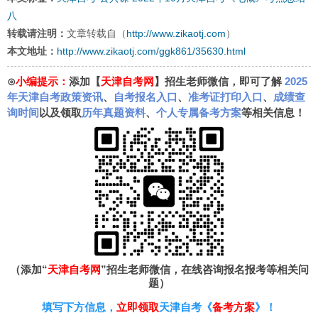
八
转载请注明：
文章转载自（
http://www.zikaotj.com
）
本文地址：
http://www.zikaotj.com/ggk861/35630.html
⊙
小编提示：
添加【
天津自考网
】招生老师微信，即可了解
2025
年天津自考政策资讯
、
自考报名入口
、
准考证打印入口
、
成绩查
询时间
以及领取
历年真题资料
、
个人专属备考方案
等相关信息！
（添加“
天津自考网
”招生老师微信，在线咨询报名报考等相关问
题）
填写下方信息，
立即领取
天津自考《
备考方案
》！