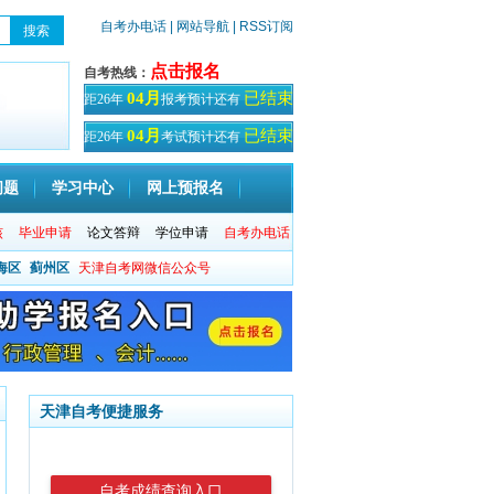
自考办电话
| 网站导航
| RSS订阅
点击报名
自考热线：
已结束
04月
距26年
报考预计还有
天！
已结束
04月
距26年
考试预计还有
天
问题
学习中心
网上预报名
核
毕业申请
论文答辩
学位申请
自考办电话
海区
蓟州区
天津自考网微信公众号
天津自考便捷服务
自考成绩查询入口