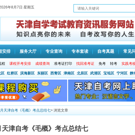
2026年8月7日 星期五
程安排
服务大厅
专业查询
专本套读
自考真题
常见
流程
课程开考安排
成绩查询
准考证打印
找回准考证
免考
转考
实践考
北区
红桥区
滨海新区
东丽区
西青区
津南区
北辰区
武清区
宝坻区
宁河区
静
10月天津自考《毛概》考点总结七
> 浏览文章
10月天津自考《毛概》考点总结七