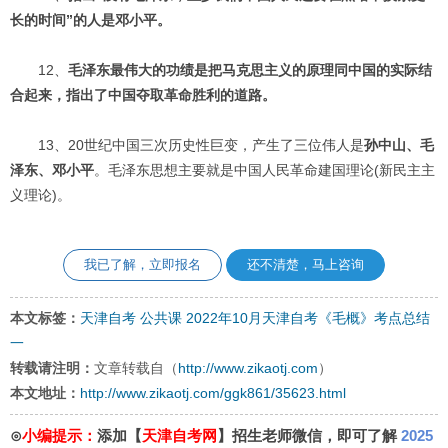
长的时间”的人是邓小平。
12、
毛泽东最伟大的功绩是把马克思主义的原理同中国的实际结
合起来，指出了中国夺取革命胜利的道路。
13、20世纪中国三次历史性巨变，产生了三位伟人是
孙中山、毛
泽东、邓小平
。毛泽东思想主要就是中国人民革命建国理论(新民主主
义理论)。
我已了解，立即报名
还不清楚，马上咨询
本文标签：
天津自考
公共课
2022年10月天津自考《毛概》考点总结
一
转载请注明：
文章转载自（
http://www.zikaotj.com
）
本文地址：
http://www.zikaotj.com/ggk861/35623.html
⊙
小编提示：
添加【
天津自考网
】招生老师微信，即可了解
2025