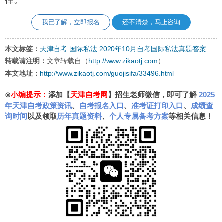
我已了解，立即报名
还不清楚，马上咨询
本文标签：
天津自考
国际私法
2020年10月自考国际私法真题答案
转载请注明：
文章转载自（
http://www.zikaotj.com
）
本文地址：
http://www.zikaotj.com/guojisifa/33496.html
⊙
小编提示：
添加【
天津自考网
】招生老师微信，即可了解
2025
年天津自考政策资讯
、
自考报名入口
、
准考证打印入口
、
成绩查
询时间
以及领取
历年真题资料
、
个人专属备考方案
等相关信息！