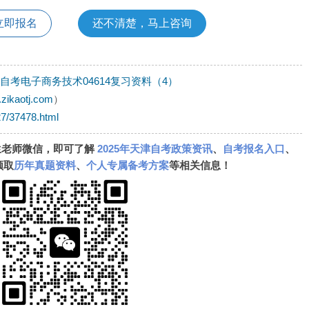
立即报名
还不清楚，马上咨询
津自考电子商务技术04614复习资料（4）
.zikaotj.com
）
527/37478.html
生老师微信，即可了解
2025年天津自考政策资讯
、
自考报名入口
、
领取
历年真题资料
、
个人专属备考方案
等相关信息！