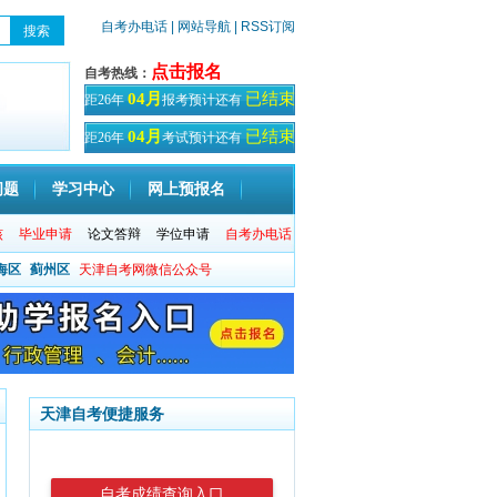
自考办电话
| 网站导航
| RSS订阅
点击报名
自考热线：
已结束
04月
距26年
报考预计还有
天！
已结束
04月
距26年
考试预计还有
天
问题
学习中心
网上预报名
核
毕业申请
论文答辩
学位申请
自考办电话
海区
蓟州区
天津自考网微信公众号
天津自考便捷服务
自考成绩查询入口