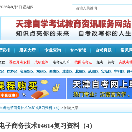
2026年8月6日 星期四
程安排
服务大厅
专业查询
专本套读
自考真题
常见
流程
课程开考安排
成绩查询
准考证打印
找回准考证
免考
转考
实践考
北区
红桥区
滨海新区
东丽区
西青区
津南区
北辰区
武清区
宝坻区
宁河区
静
津自考电子商务技术04614复习资料（4）
> 浏览文章
考电子商务技术04614复习资料（4）