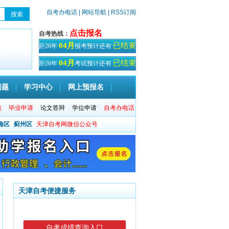
自考办电话
| 网站导航
| RSS订阅
点击报名
自考热线：
已结束
04月
距26年
报考预计还有
天！
已结束
04月
距26年
考试预计还有
天
问题
学习中心
网上预报名
核
毕业申请
论文答辩
学位申请
自考办电话
海区
蓟州区
天津自考网微信公众号
天津自考便捷服务
自考成绩查询入口