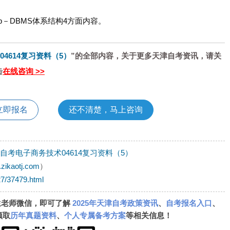
b－DBMS体系结构4方面内容。
04614复习资料（5）
”的全部内容，关于更多天津自考资讯，请关
击
在线咨询 >>
立即报名
还不清楚，马上咨询
津自考电子商务技术04614复习资料（5）
.zikaotj.com
）
527/37479.html
生老师微信，即可了解
2025年天津自考政策资讯
、
自考报名入口
、
领取
历年真题资料
、
个人专属备考方案
等相关信息！