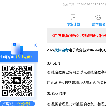
发布日期：2024-03-28 11:31:
专业计划
助学报名
《自考视频课程》名师讲解，轻松
2024
天津自考
电子商务技术04614复
扫码咨询
《专业老师》
30.ISDN
答;综合数据业务网是以电话综合数
用来承接包括话音和非话音在内的多
31.数据管理
答;数据管理是指对数据的收集、整理
扫码关注
《公众号》