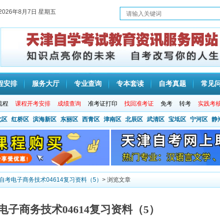
2026年8月7日 星期五
程安排
服务大厅
专业查询
专本套读
自考真题
常见
流程
课程开考安排
成绩查询
准考证打印
找回准考证
免考
转考
实践考
北区
红桥区
滨海新区
东丽区
西青区
津南区
北辰区
武清区
宝坻区
宁河区
静
津自考电子商务技术04614复习资料（5）
> 浏览文章
考电子商务技术04614复习资料（5）