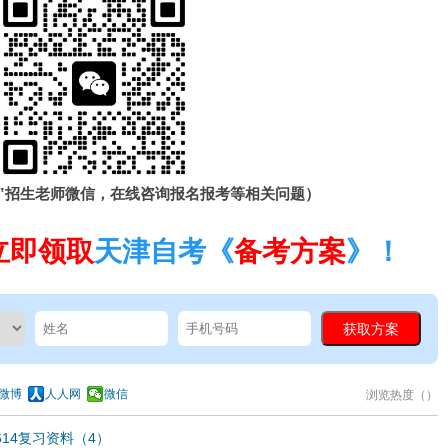
”招生老师微信，在线咨询报名报考等相关问题）
立即领取
天津自考《
备考方案
》！
微博
人人网
微信
浏览热度（
）
614复习资料（4）