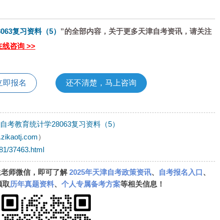
8063复习资料（5）
”的全部内容，关于更多天津自考资讯，请关注
在线咨询 >>
立即报名
还不清楚，马上咨询
津自考教育统计学28063复习资料（5）
.zikaotj.com
）
181/37463.html
生老师微信，即可了解
2025年天津自考政策资讯
、
自考报名入口
、
领取
历年真题资料
、
个人专属备考方案
等相关信息！