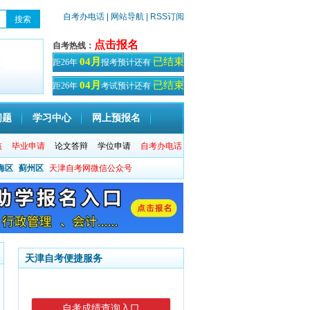
自考办电话
| 网站导航
| RSS订阅
点击报名
自考热线：
已结束
04月
距26年
报考预计还有
天！
已结束
04月
距26年
考试预计还有
天
问题
学习中心
网上预报名
核
毕业申请
论文答辩
学位申请
自考办电话
海区
蓟州区
天津自考网微信公众号
天津自考便捷服务
自考成绩查询入口