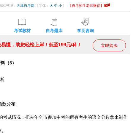
41 编辑整理：
天津自考网
【字体：
大
中
小
】
【自考招生老师微信】
考试教材
自考题库
学历咨询
易懂，助您轻松上岸！低至199元/科！
立即购买
资料（5）
断
频数分布。
文的考试情况，把去年全市参加中考的所有考生的语文分数拿来制作
布。