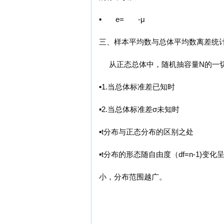
▪ e= -μ
三、样本平均数与总体平均数离差统
从正态总体中，随机抽容量N的一切
▪1.当总体标准差已知时
▪2.当总体标准差σ未知时
▪t分布与正态分布的区别之处
▪t分布的形态随自由度（df=n-1
小，分布范围越广。