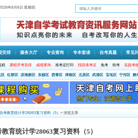
2026年8月6日 星期四
程安排
服务大厅
专业查询
专本套读
自考真题
常见
流程
课程开考安排
成绩查询
准考证打印
找回准考证
免考
转考
实践考
北区
红桥区
滨海新区
东丽区
西青区
津南区
北辰区
武清区
宝坻区
宁河区
静
津自考教育统计学28063复习资料（5）
> 浏览文章
考教育统计学28063复习资料（5）