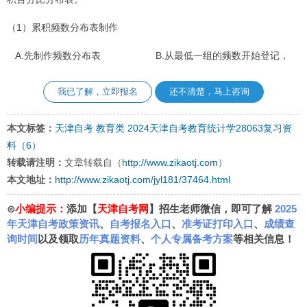
（1）累积频数分布表制作
A.先制作频数分布表 B.从最低一组的频数开始登记，
我已了解，立即报名
还不清楚，马上咨询
本文标签：
天津自考
教育类
2024天津自考教育统计学28063复习资
料（6）
转载请注明：
文章转载自（
http://www.zikaotj.com
）
本文地址：
http://www.zikaotj.com/jyl181/37464.html
⊙
小编提示：
添加【
天津自考网
】招生老师微信，即可了解
2025
年天津自考政策资讯
、
自考报名入口
、
准考证打印入口
、
成绩查
询时间
以及领取
历年真题资料
、
个人专属备考方案
等相关信息！