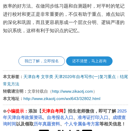
效率的好方法。在做同步练习题和自测题时，对平时的笔记
进行校对和更正是非常重要的，不仅有助于重点、难点知识
的深化和巩固，而且更容易形成一个层次分明、逻辑严谨的
知识系统，这样有利于知识点的记忆。
我已了解，立即报名
还不清楚，马上咨询
本文标签：
天津自考
文学类
天津2020年自考写作(一)复习重点：结尾
常见方法
转载请注明：
文章转载自（
http://www.zikaotj.com
）
本文地址：
http://www.zikaotj.com/wxl643/32802.html
⊙
小编提示：
添加【
天津自考网
】招生老师微信，即可了解
2025
年天津自考政策资讯
、
自考报名入口
、
准考证打印入口
、
成绩查
询时间
以及领取
历年真题资料
、
个人专属备考方案
等相关信息！