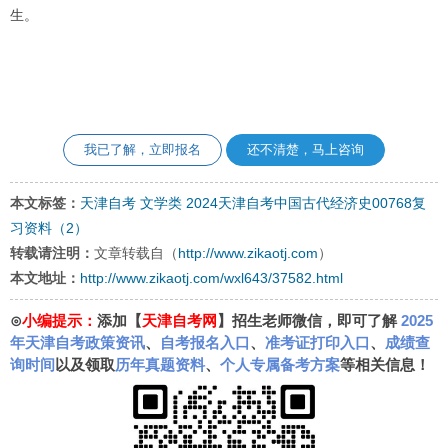
生。
我已了解，立即报名
还不清楚，马上咨询
本文标签：
天津自考
文学类
2024天津自考中国古代经济史00768复
习资料（2）
转载请注明：
文章转载自（
http://www.zikaotj.com
）
本文地址：
http://www.zikaotj.com/wxl643/37582.html
⊙
小编提示：
添加【
天津自考网
】招生老师微信，即可了解
2025
年天津自考政策资讯
、
自考报名入口
、
准考证打印入口
、
成绩查
询时间
以及领取
历年真题资料
、
个人专属备考方案
等相关信息！