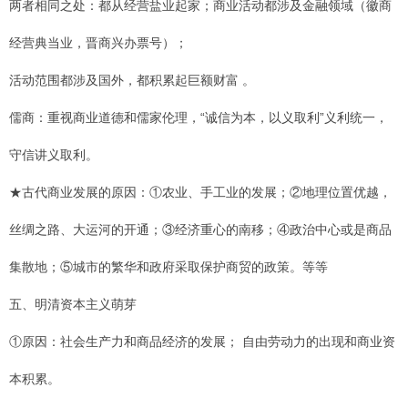
两者相同之处：都从经营盐业起家；商业活动都涉及金融领域（徽商
经营典当业，晋商兴办票号）；
活动范围都涉及国外，都积累起巨额财富 。
儒商：重视商业道德和儒家伦理，“诚信为本，以义取利”义利统一，
守信讲义取利。
★古代商业发展的原因：①农业、手工业的发展；②地理位置优越，
丝绸之路、大运河的开通；③经济重心的南移；④政治中心或是商品
集散地；⑤城市的繁华和政府采取保护商贸的政策。等等
五、明清资本主义萌芽
①原因：社会生产力和商品经济的发展； 自由劳动力的出现和商业资
本积累。