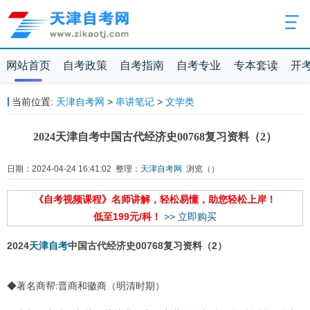
网站首页
自考政策
自考指南
自考专业
专本套读
开
当前位置:
天津自考网
>
串讲笔记
>
文学类
2024天津自考中国古代经济史00768复习资料（2）
日期：2024-04-24 16:41:02 整理：
天津自考网
浏览（
）
《自考视频课程》名师讲解，轻松易懂，助您轻松上岸！
低至199元/科！
>> 立即购买
2024
天津自考
中国古代经济史00768复习资料（2）
◆著名商帮:晋商和徽商（明清时期）