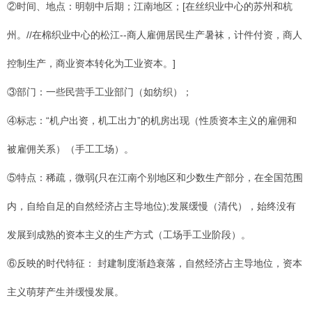
②时间、地点：明朝中后期；江南地区；[在丝织业中心的苏州和杭
州。//在棉织业中心的松江--商人雇佣居民生产暑袜，计件付资，商人
控制生产，商业资本转化为工业资本。]
③部门：一些民营手工业部门（如纺织）；
④标志：“机户出资，机工出力”的机房出现（性质资本主义的雇佣和
被雇佣关系）（手工工场）。
⑤特点：稀疏，微弱(只在江南个别地区和少数生产部分，在全国范围
内，自给自足的自然经济占主导地位);发展缓慢（清代），始终没有
发展到成熟的资本主义的生产方式（工场手工业阶段）。
⑥反映的时代特征： 封建制度渐趋衰落，自然经济占主导地位，资本
主义萌芽产生并缓慢发展。