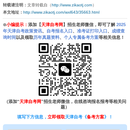
转载请注明：
文章转载自（
http://www.zikaotj.com
）
本文地址：
http://www.zikaotj.com/wxl643/35663.html
⊙
小编提示：
添加【
天津自考网
】招生老师微信，即可了解
2025
年天津自考政策资讯
、
自考报名入口
、
准考证打印入口
、
成绩查
询时间
以及领取
历年真题资料
、
个人专属备考方案
等相关信息！
（添加“
天津自考网
”招生老师微信，在线咨询报名报考等相关问
题）
填写下方信息，
立即领取
天津自考《
备考方案
》！