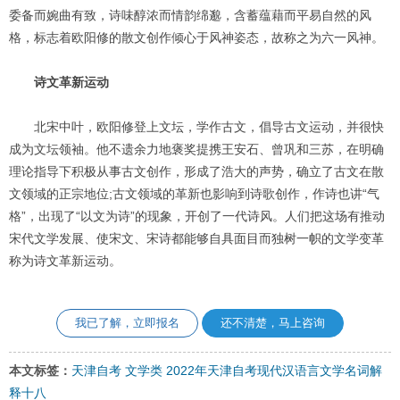
委备而婉曲有致，诗味醇浓而情韵绵邈，含蓄蕴藉而平易自然的风
格，标志着欧阳修的散文创作倾心于风神姿态，故称之为六一风神。
诗文革新运动
北宋中叶，欧阳修登上文坛，学作古文，倡导古文运动，并很快
成为文坛领袖。他不遗余力地褒奖提携王安石、曾巩和三苏，在明确
理论指导下积极从事古文创作，形成了浩大的声势，确立了古文在散
文领域的正宗地位;古文领域的革新也影响到诗歌创作，作诗也讲“气
格”，出现了“以文为诗”的现象，开创了一代诗风。人们把这场有推动
宋代文学发展、使宋文、宋诗都能够自具面目而独树一帜的文学变革
称为诗文革新运动。
我已了解，立即报名
还不清楚，马上咨询
本文标签：
天津自考
文学类
2022年天津自考现代汉语言文学名词解
释十八