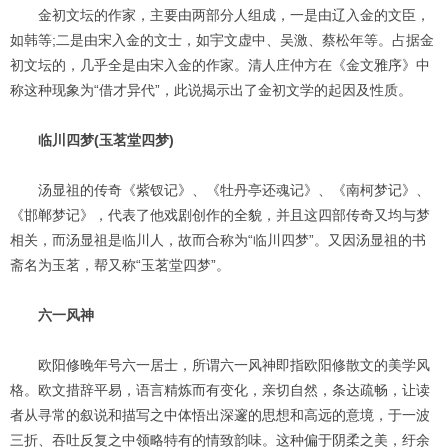
金初文坛的作家，主要由两部分人组成，一是由辽入金的文臣，
如韩等;二是由宋入金的文士，如宇文虚中、吴激、蔡松年等。占据金
初文坛的，几乎全是由宋入金的作家。清人庄仲方在《金文雅序》中
称这种现象为“借才异代”，此说揭示出了金初文学的起因及性质。
临川四梦(玉茗堂四梦)
汤显祖的传奇《紫钗记》、《牡丹亭还魂记》、《南柯梦记》、
《邯郸梦记》，代表了他戏剧创作的全貌，并且这四部传奇又均与梦
相关，而汤显祖是临川人，故而合称为“临川四梦”。又因汤显祖的书
斋名为玉茗，帮又称“玉茗堂四梦”。
六一风神
欧阳修晚年号六一居士，所谓六一风神即指欧阳修散文的美学风
格。欧文措辞平易，语言精炼而有变化，亲切自然，条达疏畅，让读
者从寻常的叙说和描写之中体悟出深邃的思想和高远的意境，于一波
三折、吞吐反复之中领略特有的情致韵味。这种偏于阴柔之美，纡余