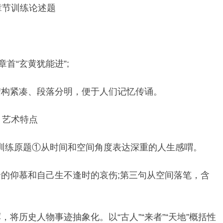
，章节训练论述题
首“玄黄犹能进”;
结构紧凑、段落分明，便于人们记忆传诵。
》艺术特点
章节训练原题①从时间和空间角度表达深重的人生感喟。
的仰慕和自己生不逢时的哀伤;第三句从空间落笔，含
将历史人物事迹抽象化。以“古人”“来者”“天地”概括性