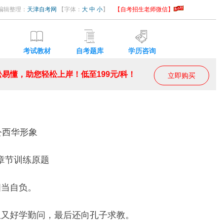
1 编辑整理：
天津自考网
【字体：
大
中
小
】
【自考招生老师微信】
考试教材
自考题库
学历咨询
易懂，助您轻松上岸！低至199元/科！
立即购买
公西华形象
，章节训练原题
相当自负。
但又好学勤问，最后还向孔子求教。