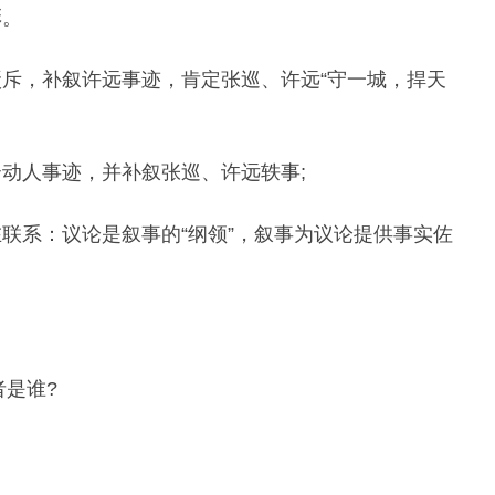
彰。
斥，补叙许远事迹，肯定张巡、许远“守一城，捍天
动人事迹，并补叙张巡、许远轶事;
联系：议论是叙事的“纲领”，叙事为议论提供事实佐
者是谁?