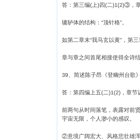
答：第三编(上)四(二)1(2)③
辘轳体的结构：“顶针格”。
如第二章末“我马玄以黄”，第三章
章与章之间首尾相接使得全诗
39、简述陈子昂《登幽州台歌
答：第四编上五(二)1(2)，
前两句从时间落笔，表露对前贤
宇宙无限，个人渺小的感叹。
②意境广阔宏大、风格悲壮雄浑，