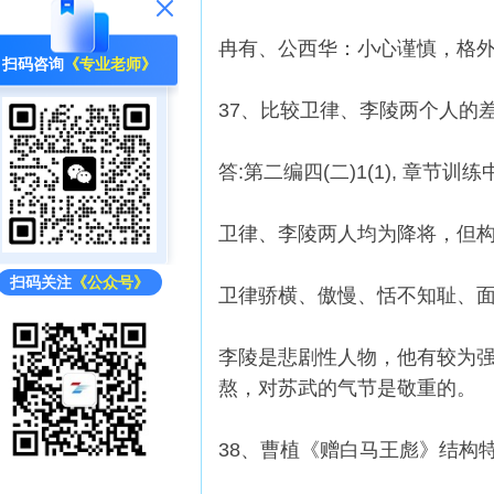
冉有、公西华：小心谨慎，格
扫码咨询
《专业老师》
37、比较卫律、李陵两个人的
答:第二编四(二)1(1), 章节
卫律、李陵两人均为降将，但
扫码关注
《公众号》
卫律骄横、傲慢、恬不知耻、面
李陵是悲剧性人物，他有较为
熬，对苏武的气节是敬重的。
38、曹植《赠白马王彪》结构