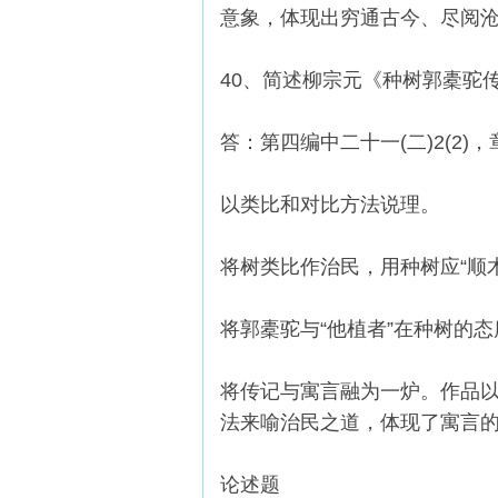
意象，体现出穷通古今、尽阅
40、简述柳宗元《种树郭橐驼
答：第四编中二十一(二)2(2)
以类比和对比方法说理。
将树类比作治民，用种树应“顺木
将郭橐驼与“他植者”在种树的
将传记与寓言融为一炉。作品
法来喻治民之道，体现了寓言
论述题