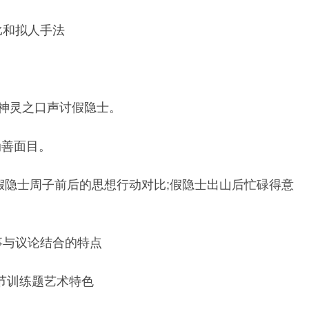
比和拟人手法
山神灵之口声讨假隐士。
伪善面目。
假隐士周子前后的思想行动对比;假隐士出山后忙碌得意
事与议论结合的特点
章节训练题艺术特色