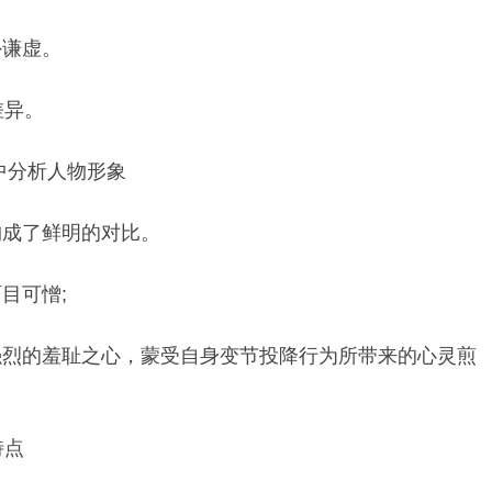
外谦虚。
差异。
训练中分析人物形象
构成了鲜明的对比。
目可憎;
强烈的羞耻之心，蒙受自身变节投降行为所带来的心灵煎
特点