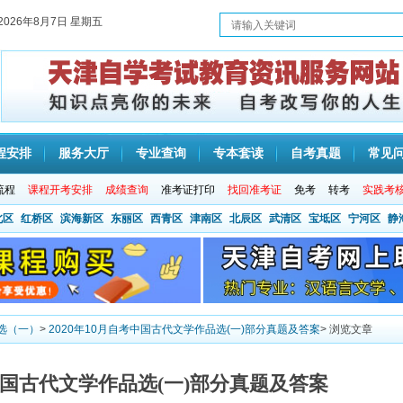
2026年8月7日 星期五
程安排
服务大厅
专业查询
专本套读
自考真题
常见
流程
课程开考安排
成绩查询
准考证打印
找回准考证
免考
转考
实践考
北区
红桥区
滨海新区
东丽区
西青区
津南区
北辰区
武清区
宝坻区
宁河区
静
选（一）
>
2020年10月自考中国古代文学作品选(一)部分真题及答案
> 浏览文章
考中国古代文学作品选(一)部分真题及答案