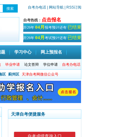
自考办电话
| 网站导航
| RSS订阅
点击报名
自考热线：
已结束
04月
距26年
报考预计还有
天！
已结束
04月
距26年
考试预计还有
天
问题
学习中心
网上预报名
核
毕业申请
论文答辩
学位申请
自考办电话
海区
蓟州区
天津自考网微信公众号
天津自考便捷服务
自考成绩查询入口