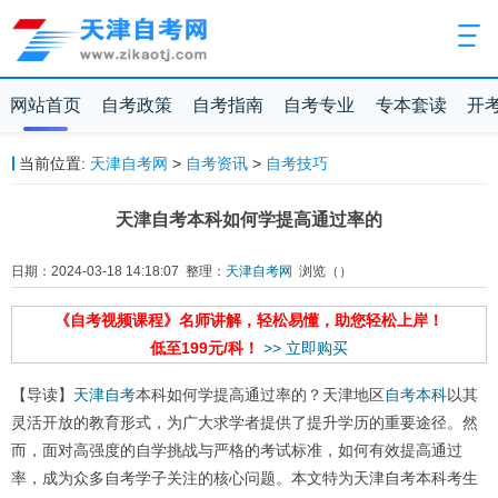
网站首页
自考政策
自考指南
自考专业
专本套读
开
当前位置:
天津自考网
>
自考资讯
>
自考技巧
天津自考本科如何学提高通过率的
日期：2024-03-18 14:18:07 整理：
天津自考网
浏览（
）
《自考视频课程》名师讲解，轻松易懂，助您轻松上岸！
低至199元/科！
>> 立即购买
【导读】
天津自考
本科如何学提高通过率的？天津地区
自考本科
以其
灵活开放的教育形式，为广大求学者提供了提升学历的重要途径。然
而，面对高强度的自学挑战与严格的考试标准，如何有效提高通过
率，成为众多自考学子关注的核心问题。本文特为天津自考本科考生