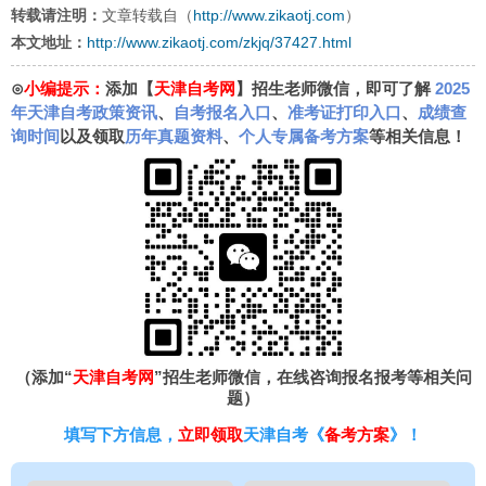
转载请注明：
文章转载自（
http://www.zikaotj.com
）
本文地址：
http://www.zikaotj.com/zkjq/37427.html
⊙
小编提示：
添加【
天津自考网
】招生老师微信，即可了解
2025
年天津自考政策资讯
、
自考报名入口
、
准考证打印入口
、
成绩查
询时间
以及领取
历年真题资料
、
个人专属备考方案
等相关信息！
（添加“
天津自考网
”招生老师微信，在线咨询报名报考等相关问
题）
填写下方信息，
立即领取
天津自考《
备考方案
》！