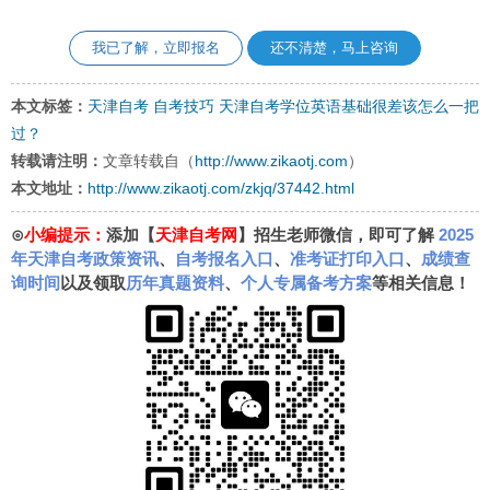
我已了解，立即报名
还不清楚，马上咨询
本文标签：
天津自考
自考技巧
天津自考学位英语基础很差该怎么一把
过？
转载请注明：
文章转载自（
http://www.zikaotj.com
）
本文地址：
http://www.zikaotj.com/zkjq/37442.html
⊙
小编提示：
添加【
天津自考网
】招生老师微信，即可了解
2025
年天津自考政策资讯
、
自考报名入口
、
准考证打印入口
、
成绩查
询时间
以及领取
历年真题资料
、
个人专属备考方案
等相关信息！