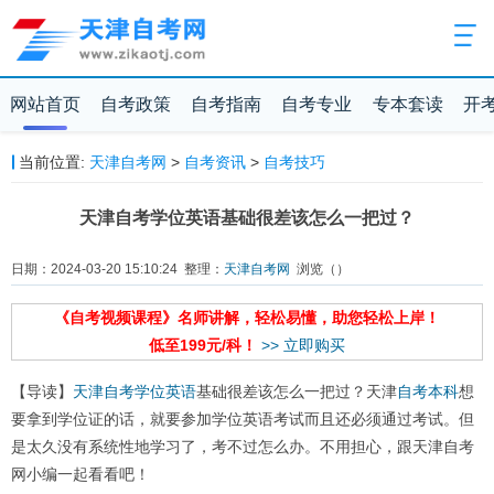
网站首页
自考政策
自考指南
自考专业
专本套读
开
当前位置:
天津自考网
>
自考资讯
>
自考技巧
天津自考学位英语基础很差该怎么一把过？
日期：2024-03-20 15:10:24 整理：
天津自考网
浏览（
）
《自考视频课程》名师讲解，轻松易懂，助您轻松上岸！
低至199元/科！
>> 立即购买
【导读】
天津自考
学位英语
基础很差该怎么一把过？天津
自考本科
想
要拿到学位证的话，就要参加学位英语考试而且还必须通过考试。但
是太久没有系统性地学习了，考不过怎么办。不用担心，跟天津自考
网小编一起看看吧！