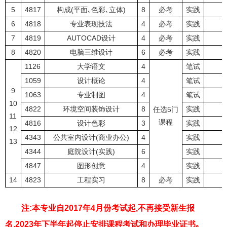
5
4817
构成(平面､色彩､立体)
8
必考
实践
6
4818
专业表现技法
4
必考
实践
7
4819
AUTOCAD设计
4
必考
实践
8
4820
电脑三维设计
6
必考
实践
1126
大学语文
4
笔试
1059
设计概论
4
笔试
9
1063
专业制图
4
笔试
10
4822
环境空间装饰设计
8
实践
任选5门
11
课程
4816
设计色彩
3
实践
12
4343
公共室内设计(商业办公)
4
实践
13
4344
庭院设计(实践)
6
实践
4847
图形创意
4
实践
14
4823
工程实习
8
必考
实践
注:本专业自2017年4月份考试起,不再接受新生报
名,2023年下半年起停止安排课程考试和办理毕业证书｡