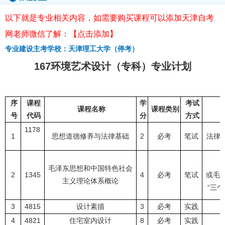
以下就是专业相关内容，如需要购买课程可以添加天津自考
网老师微信了解：【点击添加】
专业建设主考学校：天津理工大学（停考）
167环境艺术设计（专科）专业计划
序
课程
学
考试
课程名称
课程类别
号
代码
分
方式
1178
1
思想道德修养与法律基础
2
必考
笔试
法律基
毛泽东思想和中国特色社会
2
1345
4
必考
笔试
或毛
主义理论体系概论
“三个
3
4815
设计素描
3
必考
实践
4
4821
住宅室内设计
8
必考
实践