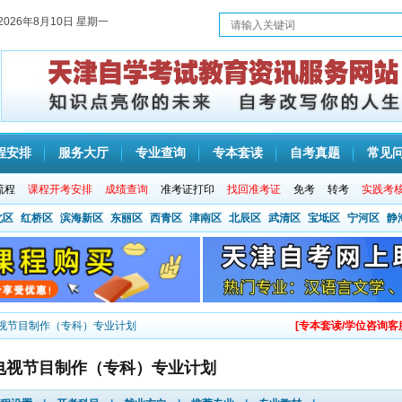
2026年8月10日 星期一
程安排
服务大厅
专业查询
专本套读
自考真题
常见
流程
课程开考安排
成绩查询
准考证打印
找回准考证
免考
转考
实践考
北区
红桥区
滨海新区
东丽区
西青区
津南区
北辰区
武清区
宝坻区
宁河区
静
电视节目制作（专科）专业计划
[专本套读/学位咨询客
0电视节目制作（专科）专业计划