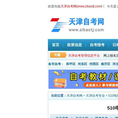
欢迎光临
天津自考网(www.zikaotj.com)
！ 今天是:
首页
政策信息
自考报考
日
天津自考管理信息平台
网上报名
各市自考：
和平区
河东区
河西区
南开区
河
当前位置：
天津自考网
>
天津自考专业
>
510
51