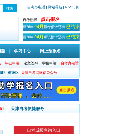
自考办电话
| 网站导航
| RSS订阅
点击报名
自考热线：
已结束
04月
距26年
报考预计还有
天！
已结束
04月
距26年
考试预计还有
天
问题
学习中心
网上预报名
核
毕业申请
论文答辩
学位申请
自考办电话
海区
蓟州区
天津自考网微信公众号
天津自考便捷服务
服]
自考成绩查询入口