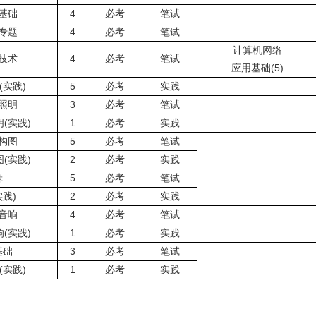
基础
4
必考
笔试
专题
4
必考
笔试
计算机网络
技术
4
必考
笔试
应用基础(5)
实践)
5
必考
实践
照明
3
必考
笔试
(实践)
1
必考
实践
构图
5
必考
笔试
(实践)
2
必考
实践
辑
5
必考
笔试
践)
2
必考
实践
音响
4
必考
笔试
(实践)
1
必考
实践
基础
3
必考
笔试
实践)
1
必考
实践