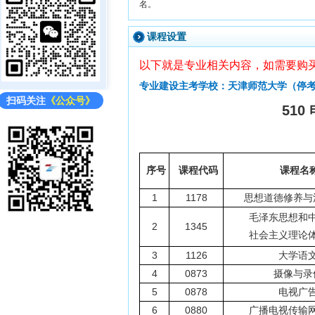
名。
课程设置
以下就是专业相关内容，如需要购
专业建设主考学校：天津师范大学（停
扫码关注
《公众号》
510
序号
课程代码
课程名
1
1178
思想道德修养与
毛泽东思想和
2
1345
社会主义理论
3
1126
大学语
4
0873
摄像与录
5
0878
电视广
6
0880
广播电视传输