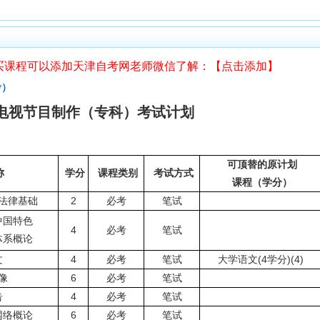
买课程可以添加天津自考网老师微信了解：【点击添加】
考）
 电视节目制作（专科）考试计划
可顶替的原计划
称
学分
课程类别
考试方式
课程（学分）
法律基础
2
必考
笔试
中国特色
4
必考
笔试
体系概论
文
4
必考
笔试
大学语文(4学分)(4)
像
6
必考
笔试
告
4
必考
笔试
网络概论
6
必考
笔试