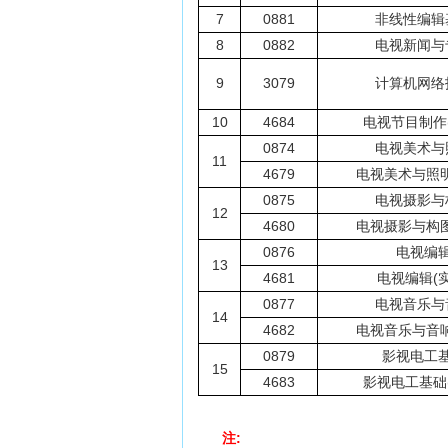
7
0881
非线性编辑
8
0882
电视新闻与
9
3079
计算机网络
10
4684
电视节目制作(
0874
电视美术与
11
4679
电视美术与照明
0875
电视摄影与
12
4680
电视摄影与构图
0876
电视编
13
4681
电视编辑(实
0877
电视音乐与
14
4682
电视音乐与音响
0879
影视电工
15
4683
影视电工基础(
注: