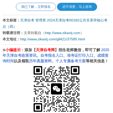
我已了解，立即报名
还不清楚，马上咨询
本文标签：
天津自考
管理类
2024天津自考00182公共关系学核心考
点（四）
转载请注明：
文章转载自（
http://www.zikaotj.com
）
本文地址：
http://www.zikaotj.com/gll421/37585.html
⊙
小编提示：
添加【
天津自考网
】招生老师微信，即可了解
2025
年天津自考政策资讯
、
自考报名入口
、
准考证打印入口
、
成绩查
询时间
以及领取
历年真题资料
、
个人专属备考方案
等相关信息！