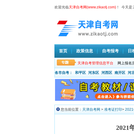
欢迎光临
天津自考网(www.zikaotj.com)
！ 今天是:
首页
政策信息
自考报考
日
天津自考管理信息平台
网上报名
各市自考：
和平区
河东区
河西区
南开区
河
您当前位置：
天津自考网
>
准考证打印
>
20
202