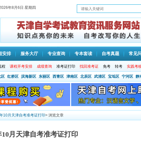
2026年8月6日 星期四
程安排
服务大厅
专业查询
专本套读
自考真题
常见
流程
课程开考安排
成绩查询
准考证打印
找回准考证
免考
转考
实践考
北区
红桥区
滨海新区
东丽区
西青区
津南区
北辰区
武清区
宝坻区
宁河区
静
21年10月天津自考准考证打印
> 浏览文章
1年10月天津自考准考证打印