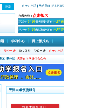
自考办电话
| 网站导航
| RSS订阅
点击报名
自考热线：
已结束
04月
距26年
报考预计还有
天！
已结束
04月
距26年
考试预计还有
天
问题
学习中心
网上预报名
核
毕业申请
论文答辩
学位申请
自考办电话
海区
蓟州区
天津自考网微信公众号
天津自考便捷服务
自考成绩查询入口