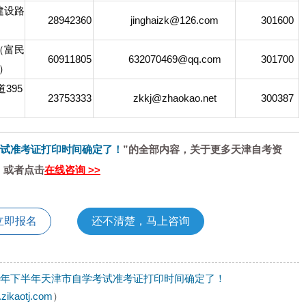
设路
28942360
jinghaizk@126.com
301600
富民
60911805
632070469@qq.com
301700
）
395
23753333
zkkj@zhaokao.net
300387
考试准考证打印时间确定了！
”的全部内容，关于更多天津自考资
》或者点击
在线咨询 >>
立即报名
还不清楚，马上咨询
22年下半年天津市自学考试准考证打印时间确定了！
.zikaotj.com
）