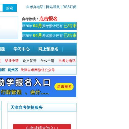
自考办电话
| 网站导航
| RSS订阅
点击报名
自考热线：
已结束
04月
距26年
报考预计还有
天！
已结束
04月
距26年
考试预计还有
天
问题
学习中心
网上预报名
核
毕业申请
论文答辩
学位申请
自考办电话
海区
蓟州区
天津自考网微信公众号
天津自考便捷服务
自考成绩查询入口