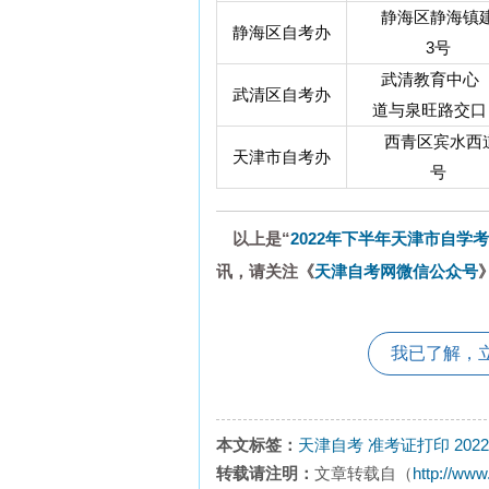
静海区静海镇建
静海区自考办
3号
武清教育中心（
武清区自考办
道与泉旺路交口
西青区宾水西道
天津市自考办
号
以上是“
2022年下半年天津市自学
讯，请关注《
天津自考网微信公众号
我已了解，
本文标签：
天津自考
准考证打印
20
转载请注明：
文章转载自（
http://www