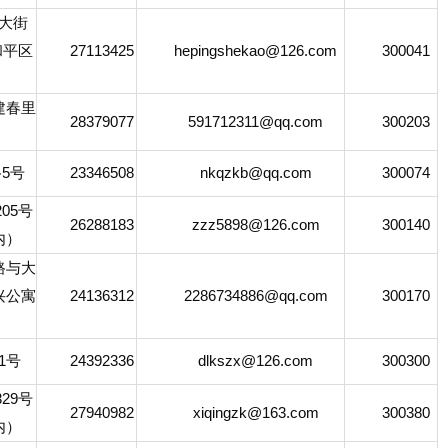
大街
和平区
27113425
hepingshekao@126.com
300041
春里
28379077
591712311@qq.com
300203
5号
23346508
nkqzkb@qq.com
300074
05号
26288183
zzz5898@126.com
300140
内）
与大
兴公寓
24136312
2286734886@qq.com
300170
1号
24392336
dlkszx@126.com
300300
29号
27940982
xiqingzk@163.com
300380
内）