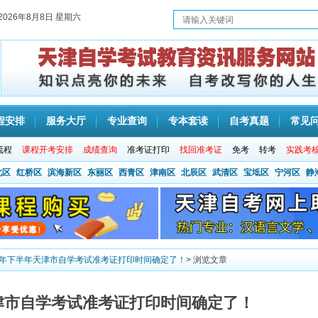
2026年8月8日 星期六
程安排
服务大厅
专业查询
专本套读
自考真题
常见
流程
课程开考安排
成绩查询
准考证打印
找回准考证
免考
转考
实践考
北区
红桥区
滨海新区
东丽区
西青区
津南区
北辰区
武清区
宝坻区
宁河区
静
22年下半年天津市自学考试准考证打印时间确定了！
> 浏览文章
天津市自学考试准考证打印时间确定了！