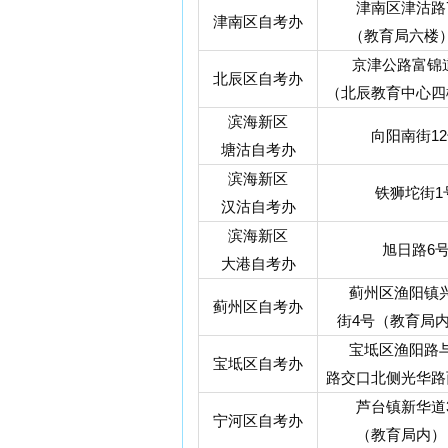
津南区津沽路7
津南区自考办
（教育局六楼
京津公路富锦道
北辰区自考办
（北辰教育中心四
滨海新区
向阳南街12
塘沽自考办
滨海新区
铁狮坨街1
汉沽自考办
滨海新区
旭日路6
大港自考办
蓟州区渔阳镇兴
蓟州区自考办
街4号（教育局
宝坻区渔阳路与
宝坻区自考办
路交口北侧光华路
芦台镇新华道3
宁河区自考办
（教育局内）