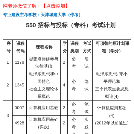
网老师微信了解：【点击添加】
专业建设主考学校：天津城建大学（停考）
550 招标与投标（专科）考试计划
序
课程
学
课程
考试
可顶替的原计划课
课程名称
号
代码
分
类别
方式
程（学分）
思想道德修养与
必
笔
1
1178
2
法律基础
考
试
毛泽东思想和中
毛泽东思想､邓小
国特色
必
笔
平理论和
2
1345
4
社会主义理论体
考
试
三个代表
重要思想
系概论
概论(4)
必
笔
0007
计算机应用基础
2
计算机应用基础
考
试
3
(4)
计算机应用基础
必
实
4928
2
(2012年以前通过)
(实践)
考
践