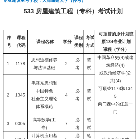
专业建设主考学校：天津城建大学（停考）
533 房屋建筑工程（专科）考试计划
可顶替的原计划或
序
课程
课程
考试
课程名称
学分
原134专业计划
号
代码
类别
方式
课程（学分）
中国革命史(4)或建
思想道德修养
必
笔
1
1178
2
筑经济(4)
与法律基础
考
试
或政治经济学(公
共)(4)
毛泽东思想和
可顶替1178和134
中国特色
必
笔
2
1345
4
5
社会主义理论
考
试
两门课中的任意一
体系概论
门
高等数学(工
必
笔
3
0005
7
专)
考
试
计算机应用基
必
笔