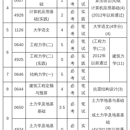
0007
2
算法语言(4)或
础
考
试
4
计算机应用基础(4)
计算机应用基
必
实
4928
2
(2012年以前通过)
础(实践)
考
践
必
笔
大学语文(4学分)
5
1126
大学语文
4
考
试
(4)
必
笔
(工程力
0640
工程力学(二)
5
考
试
学(二))
6
2012年
工程力学(二)
必
实
建筑力
4925
0
以前通过
(实践)
考
践
学(11)
必
笔
7
0646
结构力学(一)
5
考
试
建筑工程定额
必
笔
8
0644
4
抗震结构设计(3)
与预算
考
试
土力学地基与基础
土力学及地基
必
笔
0650
3.5
(4)
基础
考
试
或土力学及地基基
9
础
土力学及地基
必
实
4924
0
(4)(2012年以前通