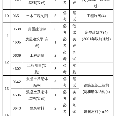
基础(实践)
考
践
过)
必
笔
10
0651
土木工程制图
5
工程制图(4)
考
试
必
笔
0638
房屋建筑学
3
考
试
房屋建筑学(4)
11
(2001年以前通过)
房屋建筑学(实
必
实
4605
1
践)
考
践
必
笔
0639
工程测量
2
考
试
12
工程测量(实
必
实
4602
3
践)
考
践
混凝土及砌体
必
笔
0642
6
结构
考
试
钢筋混凝土结构
13
(6)和砌体结构(4)
混凝土及砌体
必
实
4606
1
结构(实践)
考
践
必
笔
0643
建筑材料
2
考
试
建筑材料(4)(20
14