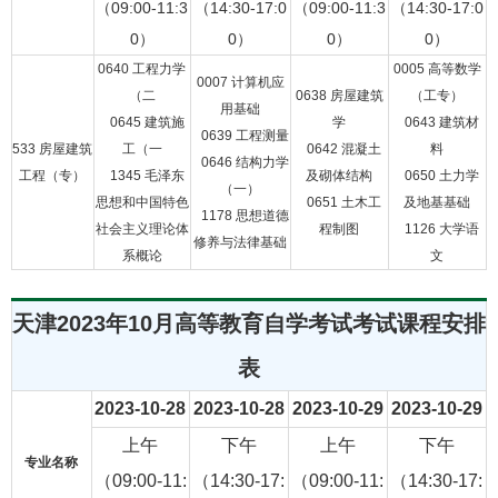
（09:00-11:3
（14:30-17:0
（09:00-11:3
（14:30-17:0
0）
0）
0）
0）
0640
工程力学
0005
高等数学
0007
计算机应
（二
0638
房屋建筑
（工专）
用基础
0645
建筑施
学
0643
建筑材
0639
工程测量
533
房屋建筑
工（一
0642
混凝土
料
0646
结构力学
工程（专）
1345
毛泽东
及砌体结构
0650
土力学
（一）
思想和中国特色
0651
土木工
及地基基础
1178
思想道德
社会主义理论体
程制图
1126
大学语
修养与法律基础
系概论
文
天津2023年10月高等教育自学考试考试课程安排
表
2023-10-28
2023-10-28
2023-10-29
2023-10-29
上午
下午
上午
下午
专业名称
（09:00-11:
（14:30-17:
（09:00-11:
（14:30-17: