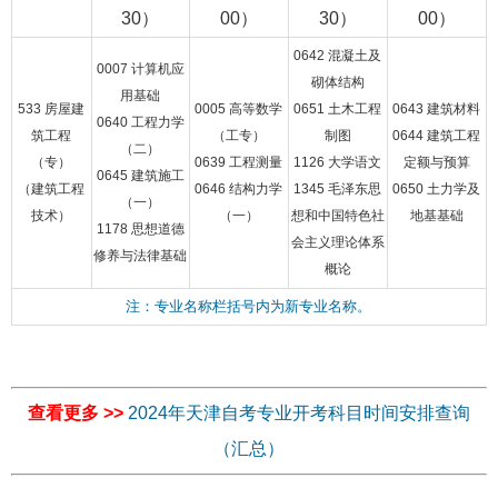
30）
00）
30）
00）
0642 混凝土及
0007 计算机应
砌体结构
用基础
533 房屋建
0005 高等数学
0651 土木工程
0643 建筑材料
0640 工程力学
筑工程
（工专）
制图
0644 建筑工程
（二）
（专）
0639 工程测量
1126 大学语文
定额与预算
0645 建筑施工
（建筑工程
0646 结构力学
1345 毛泽东思
0650 土力学及
（一）
技术）
（一）
想和中国特色社
地基基础
1178 思想道德
会主义理论体系
修养与法律基础
概论
注：专业名称栏括号内为新专业名称。
查看更多 >>
2024年天津自考专业开考科目时间安排查询
（汇总）