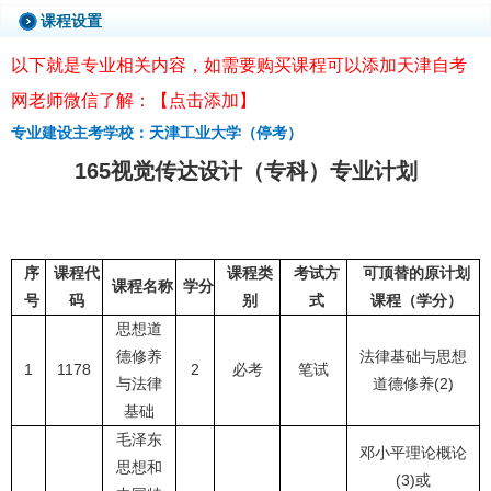
课程设置
以下就是专业相关内容，如需要购买课程可以添加天津自考
网老师微信了解：【点击添加】
专业建设主考学校：天津工业大学（停考）
165视觉传达设计（专科）专业计划
序
课程代
课程类
考试方
可顶替的原计划
课程名称
学分
号
码
别
式
课程（学分）
思想道
德修养
法律基础与思想
1
1178
2
必考
笔试
与法律
道德修养(2)
基础
毛泽东
邓小平理论概论
思想和
(3)或