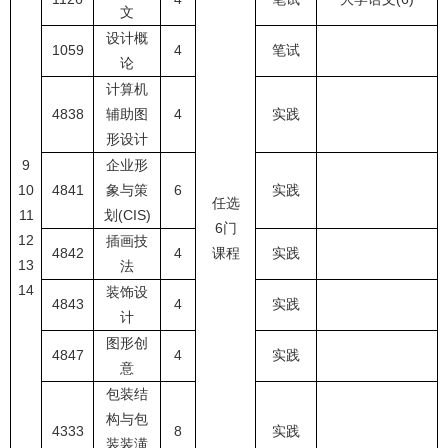
文
设计概
1059
4
笔试
论
计算机
4838
辅助图
4
实践
形设计
9
企业形
10
4841
象与策
6
实践
任选
11
划(CIS)
6门
12
插画技
4842
4
课程
实践
13
法
14
装饰设
4843
4
实践
计
图形创
4847
4
实践
意
包装结
构与包
4333
8
实践
装装潢