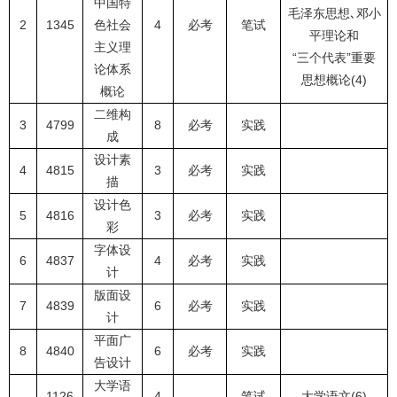
中国特
毛泽东思想､邓小
2
1345
色社会
4
必考
笔试
平理论和
主义理
“三个代表”重要
论体系
思想概论(4)
概论
二维构
3
4799
8
必考
实践
成
设计素
4
4815
3
必考
实践
描
设计色
5
4816
3
必考
实践
彩
字体设
6
4837
4
必考
实践
计
版面设
7
4839
6
必考
实践
计
平面广
8
4840
6
必考
实践
告设计
大学语
1126
4
笔试
大学语文(6)