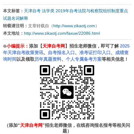
本文标签：
天津自考
法学类
2019年自考法院与检察院组织制度重点
试题名词解释
转载请注明：
文章转载自（
http://www.zikaotj.com
）
本文地址：
http://www.zikaotj.com/faxue/22086.html
⊙
小编提示：
添加【
天津自考网
】招生老师微信，即可了解
2025
年天津自考政策资讯
、
自考报名入口
、
准考证打印入口
、
成绩查
询时间
以及领取
历年真题资料
、
个人专属备考方案
等相关信息！
（添加“
天津自考网
”招生老师微信，在线咨询报名报考等相关问
题）