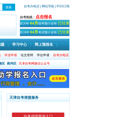
自考办电话
| 网站导航
| RSS订阅
点击报名
自考热线：
已结束
04月
距26年
报考预计还有
天！
已结束
04月
距26年
考试预计还有
天
问题
学习中心
网上预报名
核
毕业申请
论文答辩
学位申请
自考办电话
海区
蓟州区
天津自考网微信公众号
天津自考便捷服务
自考成绩查询入口