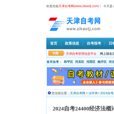
欢迎光临
天津自考网(www.zikaotj.com)
！ 今天是:
首页
政策信息
自考报考
日
天津自考管理信息平台
网上报名
各市自考：
和平区
河东区
河西区
南开区
河
您当前位置：
天津自考网
>
法学类
>
2024自
2024自考24400经