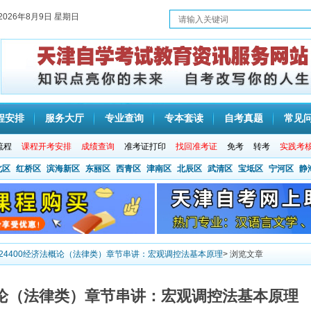
2026年8月9日 星期日
程安排
服务大厅
专业查询
专本套读
自考真题
常见
流程
课程开考安排
成绩查询
准考证打印
找回准考证
免考
转考
实践考
北区
红桥区
滨海新区
东丽区
西青区
津南区
北辰区
武清区
宝坻区
宁河区
静
考24400经济法概论（法律类）章节串讲：宏观调控法基本原理
> 浏览文章
济法概论（法律类）章节串讲：宏观调控法基本原理