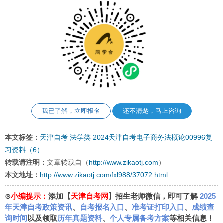
我已了解，立即报名
还不清楚，马上咨询
本文标签：
天津自考
法学类
2024天津自考电子商务法概论00996复
习资料（6）
转载请注明：
文章转载自（
http://www.zikaotj.com
）
本文地址：
http://www.zikaotj.com/fxl988/37072.html
⊙
小编提示：
添加【
天津自考网
】招生老师微信，即可了解
2025
年天津自考政策资讯
、
自考报名入口
、
准考证打印入口
、
成绩查
询时间
以及领取
历年真题资料
、
个人专属备考方案
等相关信息！