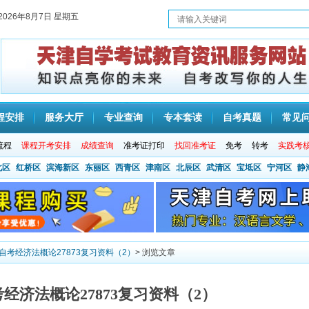
2026年8月7日 星期五
程安排
服务大厅
专业查询
专本套读
自考真题
常见
流程
课程开考安排
成绩查询
准考证打印
找回准考证
免考
转考
实践考
北区
红桥区
滨海新区
东丽区
西青区
津南区
北辰区
武清区
宝坻区
宁河区
静
津自考经济法概论27873复习资料（2）
> 浏览文章
考经济法概论27873复习资料（2）