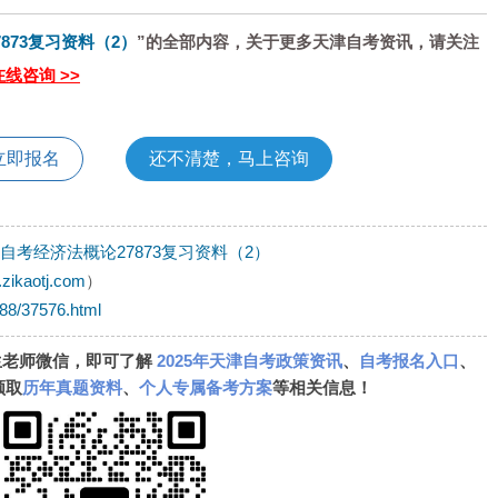
7873复习资料（2）
”的全部内容，关于更多天津自考资讯，请关注
在线咨询 >>
立即报名
还不清楚，马上咨询
津自考经济法概论27873复习资料（2）
.zikaotj.com
）
988/37576.html
生老师微信，即可了解
2025年天津自考政策资讯
、
自考报名入口
、
领取
历年真题资料
、
个人专属备考方案
等相关信息！