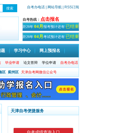
自考办电话
| 网站导航
| RSS订阅
点击报名
自考热线：
已结束
04月
距26年
报考预计还有
天！
已结束
04月
距26年
考试预计还有
天
问题
学习中心
网上预报名
核
毕业申请
论文答辩
学位申请
自考办电话
海区
蓟州区
天津自考网微信公众号
天津自考便捷服务
自考成绩查询入口