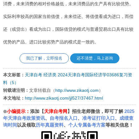
消费，未来消费的相对价格越低，未来消费品的生产具有比较优势。
实际利率较高的国家当前借债，未来偿还。将借债看成为进口，而偿
还（或贷出）看成为出口，国际借贷的模式与普通贸易出口具有比较
优势的产品、进口比较劣势产品的模式是一致的。
我已了解，立即报名
还不清楚，马上咨询
本文标签：
天津自考
经济类
2024天津自考国际经济学03686复习资
料（5）
转载请注明：
文章转载自（
http://www.zikaotj.com
）
本文地址：
http://www.zikaotj.com/jjl527/37467.html
⊙
小编提示：
添加【
天津自考网
】招生老师微信，即可了解
2025
年天津自考政策资讯
、
自考报名入口
、
准考证打印入口
、
成绩查
询时间
以及领取
历年真题资料
、
个人专属备考方案
等相关信息！