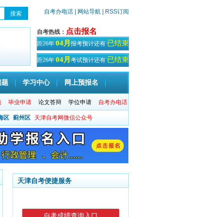
自考办电话
| 网站导航
| RSS订阅
点击报名
自考热线：
已结束
04月
距26年
报考预计还有
天！
已结束
04月
距26年
考试预计还有
天
问题
学习中心
网上预报名
核
毕业申请
论文答辩
学位申请
自考办电话
海区
蓟州区
天津自考网微信公众号
天津自考便捷服务
自考成绩查询入口