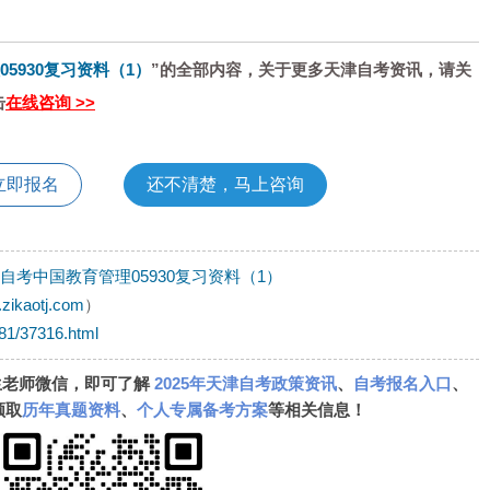
05930复习资料（1）
”的全部内容，关于更多天津自考资讯，请关
击
在线咨询 >>
立即报名
还不清楚，马上咨询
津自考中国教育管理05930复习资料（1）
.zikaotj.com
）
181/37316.html
生老师微信，即可了解
2025年天津自考政策资讯
、
自考报名入口
、
领取
历年真题资料
、
个人专属备考方案
等相关信息！