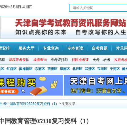
2026年8月6日 星期四
程安排
服务大厅
专业查询
专本套读
自考真题
常见
流程
课程开考安排
成绩查询
准考证打印
找回准考证
免考
转考
实践考
北区
红桥区
滨海新区
东丽区
西青区
津南区
北辰区
武清区
宝坻区
宁河区
静
津自考中国教育管理05930复习资料（1）
> 浏览文章
考中国教育管理05930复习资料（1）