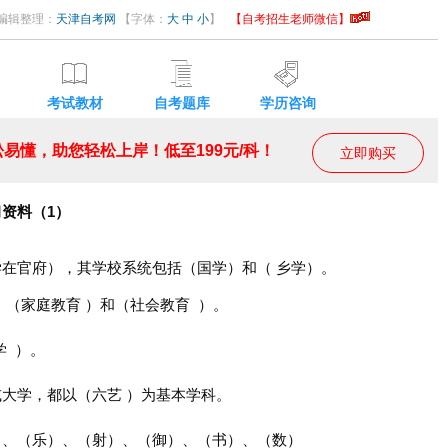
30 编辑整理：
天津自考网
【字体：
大
中
小
】
【自考招生老师微信】
考试教材
自考题库
学历咨询
易懂，助您轻松上岸！低至199元/科！
立即购买
习资料（1）
学在官府），其学校系统包括（国学）和（ 乡学）。
、（家庭教育 ）和（社会教育 ）。
学 ）。
或大学，都以（六艺 ）为基本学科。
）、（乐）、（射）、（御）、（书）、（数）