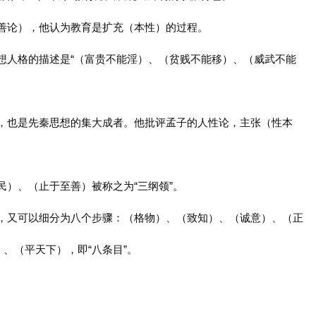
性善论），他认为教育是扩充（本性）的过程。
理想人格的描述是“（富贵不能淫）、（贫贱不能移）、（威武不能
师，也是先秦思想的集大成者。他批评孟子的人性论，主张（性本
民）、（止于至善）被称之为“三纲领”。
程，又可以细分为八个步骤：（格物）、（致知）、（诚意）、（正
、（平天下），即“八条目”。