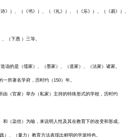
《诗》）、（《书》）、（《礼》）、（《乐》）、（《易》）、
）、（下愚 ）三等。
。
有造诣的是（儒家）、（墨家）、（道家）、（法家）诸家。
的一所著名学府，历时约（150）年。
一所由（官家）举办（私家）主持的特殊形式的学校，历时约
丝）和（染丝）为喻，来说明人性及其在教育下的改变和形成。
（实践）、（量力）教育方法表现出鲜明的学派特色。