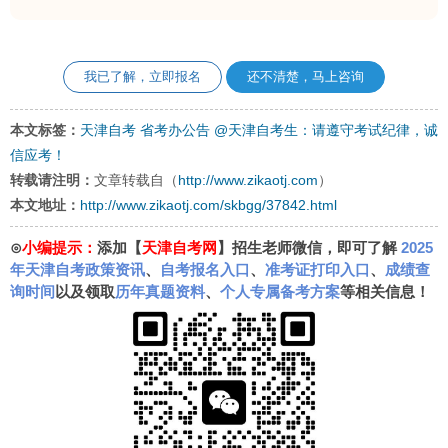
我已了解，立即报名
还不清楚，马上咨询
本文标签：
天津自考
省考办公告
@天津自考生：请遵守考试纪律，诚
信应考！
转载请注明：
文章转载自（
http://www.zikaotj.com
）
本文地址：
http://www.zikaotj.com/skbgg/37842.html
⊙
小编提示：
添加【
天津自考网
】招生老师微信，即可了解
2025
年天津自考政策资讯
、
自考报名入口
、
准考证打印入口
、
成绩查
询时间
以及领取
历年真题资料
、
个人专属备考方案
等相关信息！