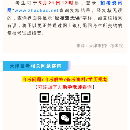
考生可于
5月21日12时
起，登录“
招考资讯
网
”
www.zhaokao.net
查询复核结果。经复核无误
的，查询界面将显示“
经核查无误
”字样，如复核结果
有误，将予以更正并通过网上银行退回考生所交纳的
复核考试成绩费。
来源：天津市招生考试院
天津自考
相关问题咨询
自考问题/自考解答/备考资料/学历规划
【
可添加下方
助学老师
咨询
】