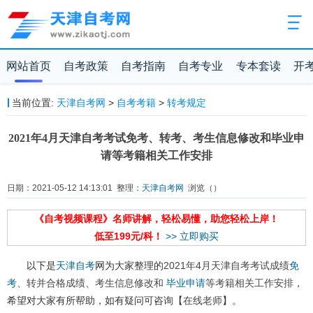
网站首页
自考政策
自考指南
自考专业
专本套读
开
当前位置:
天津自考网
>
自考考籍
>
转考规定
2021年4月天津自考考试免考、转考、考生信息修改和毕业申
请等考籍相关工作安排
日期：2021-05-12 14:13:01 整理：
天津自考网
浏览（
）
《自考视频课程》名师讲解，轻松易懂，助您轻松上岸！
低至199元/科！
>> 立即购买
以下是
天津自考
网为大家整理的
2021年4月天津自考考试成绩
免
考
、转并合格成绩、考生信息修改和
毕业申请
等考籍相关工作安排
，
希望对大家有所帮助，如有疑问可咨询【
在线老师
】。