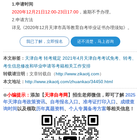
1.申请时间
2020年12月21日12:00-23日17:00
，逾期不予办理。
2.申请方法
详见《2020年12月天津市高等教育自考毕业证书办理须知》。
我已了解，立即报名
还不清楚，马上咨询
本文标签：
天津自考
转考规定
2021年4月天津自考考试免考、转考、
考生信息修改和毕业申请等考籍相关工作安排
转载请注明：
文章转载自（
http://www.zikaotj.com
）
本文地址：
http://www.zikaotj.com/zhuankao/34450.html
⊙
小编提示：
添加【
天津自考网
】招生老师微信，即可了解
2025
年天津自考政策资讯
、
自考报名入口
、
准考证打印入口
、
成绩查
询时间
以及领取
历年真题资料
、
个人专属备考方案
等相关信息！