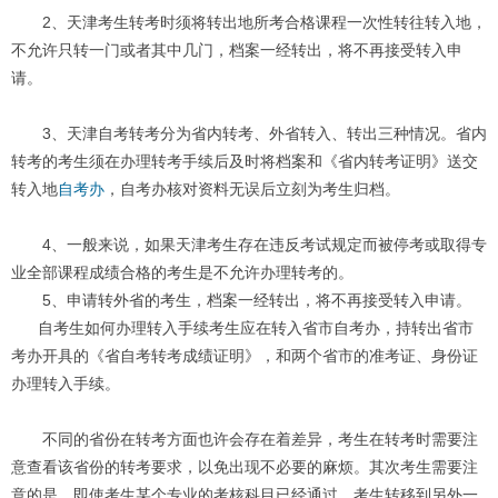
2、天津考生转考时须将转出地所考合格课程一次性转往转入地，
不允许只转一门或者其中几门，档案一经转出，将不再接受转入申
请。
3、天津自考转考分为省内转考、外省转入、转出三种情况。省内
转考的考生须在办理转考手续后及时将档案和《省内转考证明》送交
转入地
自考办
，自考办核对资料无误后立刻为考生归档。
4、一般来说，如果天津考生存在违反考试规定而被停考或取得专
业全部课程成绩合格的考生是不允许办理转考的。
5、申请转外省的考生，档案一经转出，将不再接受转入申请。
自考生如何办理转入手续考生应在转入省市自考办，持转出省市
考办开具的《省自考转考成绩证明》，和两个省市的准考证、身份证
办理转入手续。
不同的省份在转考方面也许会存在着差异，考生在转考时需要注
意查看该省份的转考要求，以免出现不必要的麻烦。其次考生需要注
意的是，即使考生某个专业的考核科目已经通过，考生转移到另外一