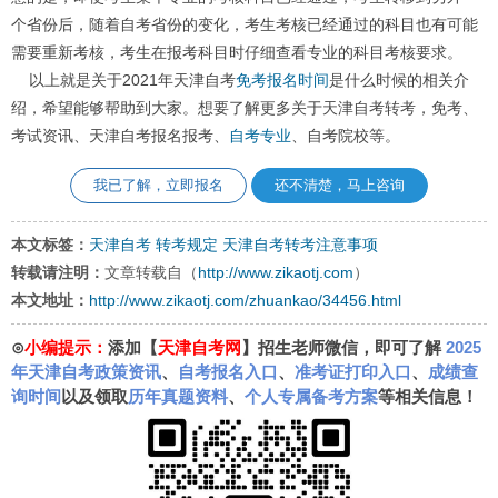
个省份后，随着自考省份的变化，考生考核已经通过的科目也有可能
需要重新考核，考生在报考科目时仔细查看专业的科目考核要求。
以上就是关于2021年天津自考
免考
报名时间
是什么时候的相关介
绍，希望能够帮助到大家。想要了解更多关于天津自考转考，免考、
考试资讯、天津自考报名报考、
自考专业
、自考院校等。
我已了解，立即报名
还不清楚，马上咨询
本文标签：
天津自考
转考规定
天津自考转考注意事项
转载请注明：
文章转载自（
http://www.zikaotj.com
）
本文地址：
http://www.zikaotj.com/zhuankao/34456.html
⊙
小编提示：
添加【
天津自考网
】招生老师微信，即可了解
2025
年天津自考政策资讯
、
自考报名入口
、
准考证打印入口
、
成绩查
询时间
以及领取
历年真题资料
、
个人专属备考方案
等相关信息！